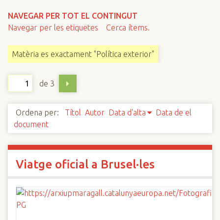
n
NAVEGAR PER TOT EL CONTINGUT
c
Navegar per les etiquetes
Cerca ítems.
i
p
Matèria es exactament "Política exterior"
a
l
de 3
Ordena per:
Títol
Autor
Data d'alta
Data de el
document
Viatge oficial a Brusel·les