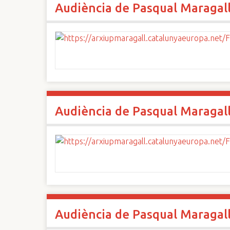
Audiència de Pasqual Maragal
n
c
i
p
a
l
Audiència de Pasqual Maragal
Audiència de Pasqual Maragal