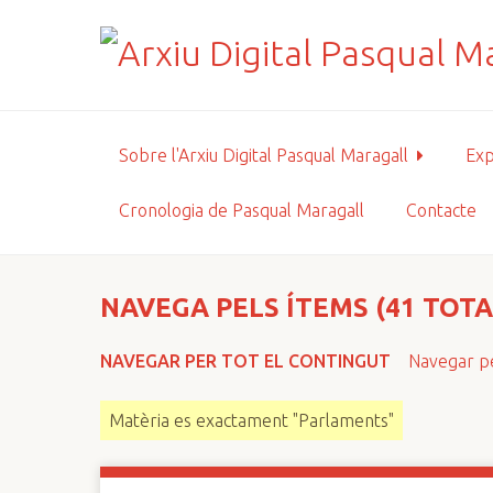
S
a
l
t
a
a
Sobre l'Arxiu Digital Pasqual Maragall
Exp
l
c
Cronologia de Pasqual Maragall
Contacte
o
n
t
i
NAVEGA PELS ÍTEMS (41 TOTA
n
g
NAVEGAR PER TOT EL CONTINGUT
Navegar pe
u
t
Matèria es exactament "Parlaments"
p
r
i