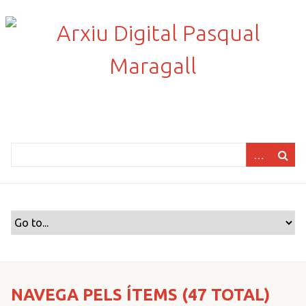
S
a
l
t
a
a
l
c
o
n
t
i
n
g
u
t
p
r
NAVEGA PELS ÍTEMS (47 TOTAL)
i