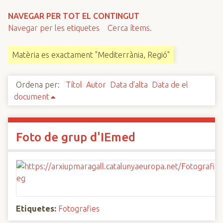
n
NAVEGAR PER TOT EL CONTINGUT
c
Navegar per les etiquetes
Cerca ítems.
i
p
Matèria es exactament "Mediterrània, Regió"
a
l
Ordena per:
Títol
Autor
Data d'alta
Data de el
document
Foto de grup d'IEmed
Etiquetes:
Fotografies