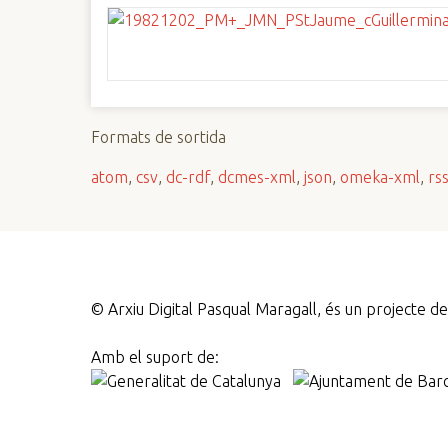
Formats de sortida
atom
,
csv
,
dc-rdf
,
dcmes-xml
,
json
,
omeka-xml
,
rs
©
Arxiu Digital Pasqual Maragall, és un projecte 
Amb el suport de: