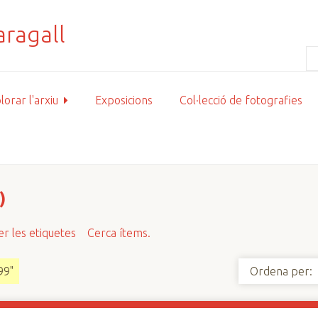
lorar l'arxiu
Exposicions
Col·lecció de fotografies
)
r les etiquetes
Cerca ítems.
99"
Ordena per: