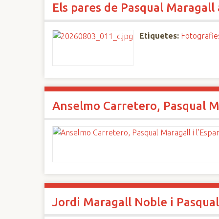
Els pares de Pasqual Maragall 
n
c
i
Etiquetes:
Fotografie
p
a
l
Anselmo Carretero, Pasqual Ma
Jordi Maragall Noble i Pasqual