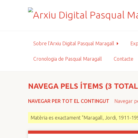
S
a
l
t
a
a
Sobre l'Arxiu Digital Pasqual Maragall
Exp
l
c
Cronologia de Pasqual Maragall
Contacte
o
n
t
i
NAVEGA PELS ÍTEMS (3 TOTAL
n
g
NAVEGAR PER TOT EL CONTINGUT
Navegar pe
u
t
Matèria es exactament "Maragall, Jordi, 1911-19
p
r
i