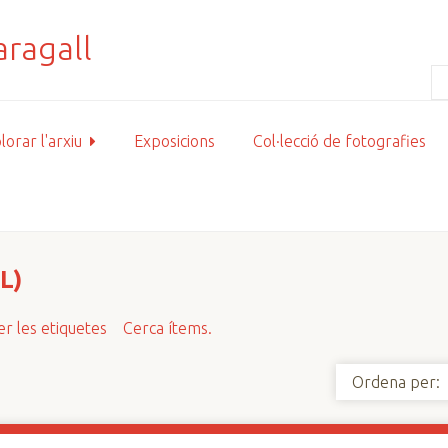
lorar l'arxiu
Exposicions
Col·lecció de fotografies
L)
r les etiquetes
Cerca ítems.
Ordena per: