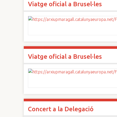
Viatge oficial a Brusel·les
n
c
i
p
a
l
Viatge oficial a Brusel·les
Concert a la Delegació