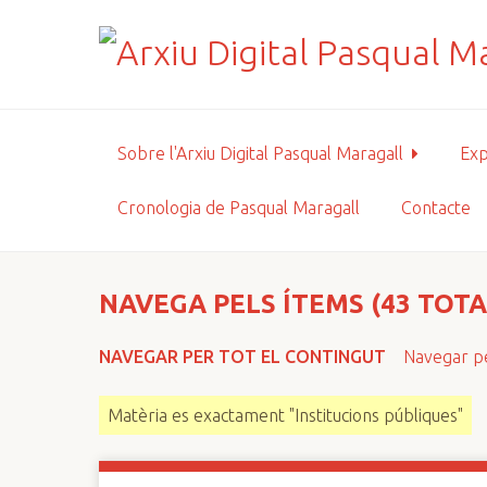
S
a
l
t
a
a
Sobre l'Arxiu Digital Pasqual Maragall
Exp
l
c
Cronologia de Pasqual Maragall
Contacte
o
n
t
i
NAVEGA PELS ÍTEMS (43 TOTA
n
g
NAVEGAR PER TOT EL CONTINGUT
Navegar pe
u
t
Matèria es exactament "Institucions públiques"
p
r
i