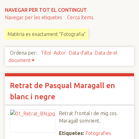
n
NAVEGAR PER TOT EL CONTINGUT
c
Navegar per les etiquetes
Cerca ítems.
i
p
Matèria es exactament "Fotografia"
a
l
Ordena per:
Títol
Autor
Data d'alta
Data de el
document
Retrat de Pasqual Maragall en
blanc i negre
Retrat frontal i de mig cos.
Maragall somrient.
Etiquetes:
Fotografies