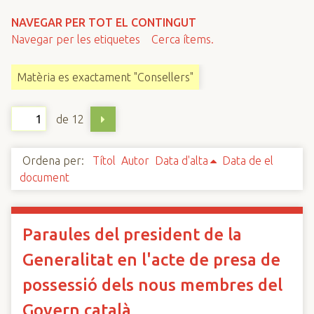
n
NAVEGAR PER TOT EL CONTINGUT
c
Navegar per les etiquetes
Cerca ítems.
i
p
Matèria es exactament "Consellers"
a
l
de 12
Ordena per:
Títol
Autor
Data d'alta
Data de el
document
Paraules del president de la
Generalitat en l'acte de presa de
possessió dels nous membres del
Govern català