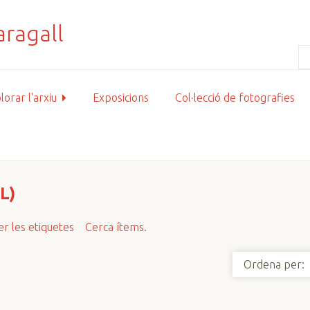
lorar l'arxiu
Exposicions
Col·lecció de fotografies
L)
r les etiquetes
Cerca ítems.
Ordena per: