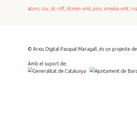
n
atom
,
csv
,
dc-rdf
,
dcmes-xml
,
json
,
omeka-xml
,
rs
c
i
p
a
l
©
Arxiu Digital Pasqual Maragall, és un projecte 
Amb el suport de: