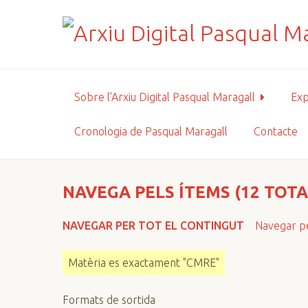
S
a
l
t
a
a
Sobre l'Arxiu Digital Pasqual Maragall
Exp
l
c
Cronologia de Pasqual Maragall
Contacte
o
n
t
i
NAVEGA PELS ÍTEMS (12 TOTA
n
g
NAVEGAR PER TOT EL CONTINGUT
Navegar pe
u
t
Matèria es exactament "CMRE"
p
r
Formats de sortida
i