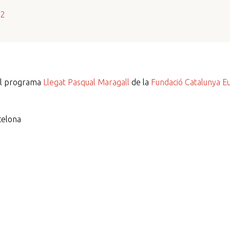
s2
del programa
Llegat Pasqual Maragall
de la
Fundació Catalunya E