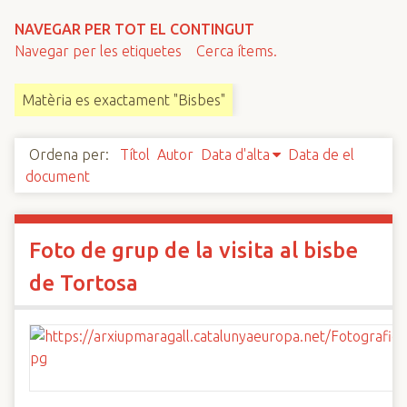
n
NAVEGAR PER TOT EL CONTINGUT
c
Navegar per les etiquetes
Cerca ítems.
i
p
Matèria es exactament "Bisbes"
a
l
Ordena per:
Títol
Autor
Data d'alta
Data de el
document
Foto de grup de la visita al bisbe
de Tortosa