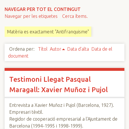
n
NAVEGAR PER TOT EL CONTINGUT
c
Navegar per les etiquetes
Cerca ítems.
i
p
Matèria es exactament "Antifranquisme"
a
l
Ordena per:
Títol
Autor
Data d'alta
Data de el
document
Testimoni Llegat Pasqual
Maragall: Xavier Muñoz i Pujol
Entrevista a Xavier Muñoz i Pujol (Barcelona, 1927).
Empresari tèxtil.
Regidor de cooperació empresarial a l’Ajuntament de
Barcelona (1994-1995 i 1998-1999).