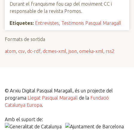
Durant el franquisme fou cap del moviment CC i
responsable de la revista Promos.
Etiquetes:
Entrevistes
,
Testimonis Pasqual Maragall
Formats de sortida
atom
,
csv
,
dc-rdf
,
dcmes-xml
,
json
,
omeka-xml
,
rss2
©
Arxiu Digital Pasqual Maragall, és un projecte del
programa
Llegat Pasqual Maragall
de la
Fundació
Catalunya Europa
.
Amb el suport de: