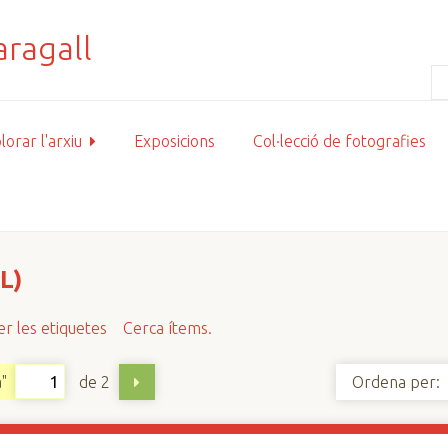
lorar l'arxiu
Exposicions
Col·lecció de fotografies
L)
r les etiquetes
Cerca ítems.
de 2
"
Ordena per: