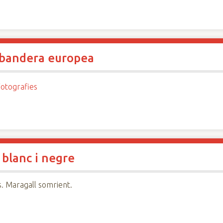
a bandera europea
otografies
 blanc i negre
s. Maragall somrient.