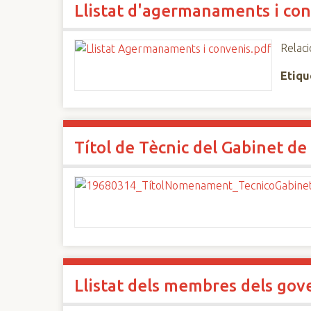
Llistat d'agermanaments i con
n
c
i
Relaci
p
Etiqu
a
l
Títol de Tècnic del Gabinet d
Llistat dels membres dels gov