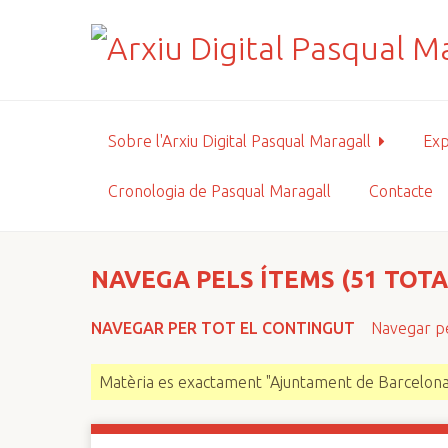
S
a
l
t
a
a
Sobre l'Arxiu Digital Pasqual Maragall
Exp
l
c
Cronologia de Pasqual Maragall
Contacte
o
n
t
i
NAVEGA PELS ÍTEMS (51 TOTA
n
g
NAVEGAR PER TOT EL CONTINGUT
Navegar pe
u
t
Matèria es exactament "Ajuntament de Barcelona
p
r
i