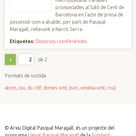
metropolitana: Paraules
pronunciades al Saló de Cent de
Barcelona en l'acte de presa de
possessió com a alcalde, per part de Pasqual
Maragall, rellevant a Narcís Serra.
Etiquetes:
Discursos i conferències
de 2
Formats de sortida
atom
,
csv
,
dc-rdf
,
dcmes-xml
,
json
,
omeka-xml
,
rss2
©
Arxiu Digital Pasqual Maragall, és un projecte del
programa
Llegat Pasqual Maragall
de la
Fundació