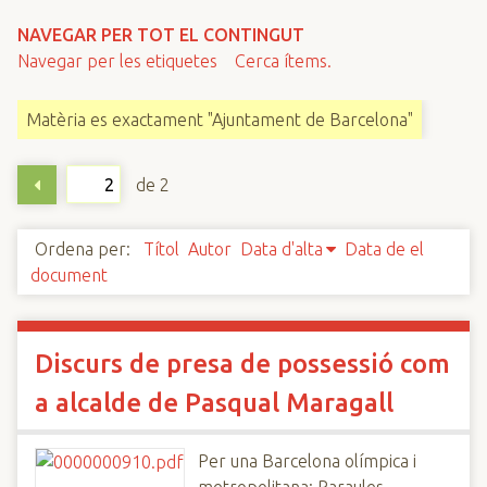
n
NAVEGAR PER TOT EL CONTINGUT
c
Navegar per les etiquetes
Cerca ítems.
i
p
Matèria es exactament "Ajuntament de Barcelona"
a
l
de 2
Ordena per:
Títol
Autor
Data d'alta
Data de el
document
Discurs de presa de possessió com
a alcalde de Pasqual Maragall
Per una Barcelona olímpica i