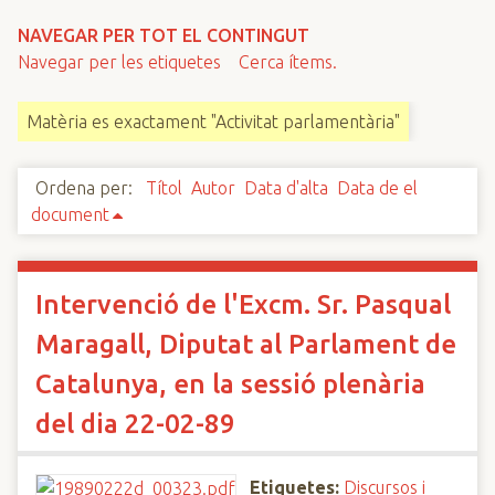
n
NAVEGAR PER TOT EL CONTINGUT
c
Navegar per les etiquetes
Cerca ítems.
i
p
Matèria es exactament "Activitat parlamentària"
a
l
Ordena per:
Títol
Autor
Data d'alta
Data de el
document
Intervenció de l'Excm. Sr. Pasqual
Maragall, Diputat al Parlament de
Catalunya, en la sessió plenària
del dia 22-02-89
Etiquetes:
Discursos i