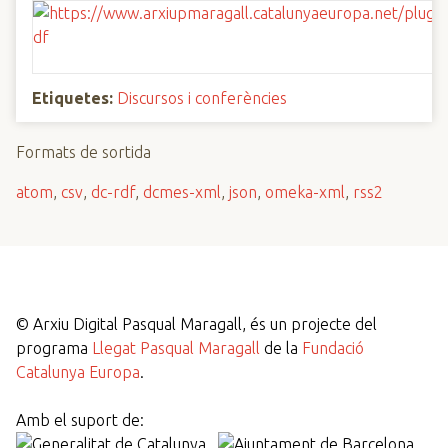
Etiquetes:
Discursos i conferències
Formats de sortida
atom
,
csv
,
dc-rdf
,
dcmes-xml
,
json
,
omeka-xml
,
rss2
©
Arxiu Digital Pasqual Maragall, és un projecte del
programa
Llegat Pasqual Maragall
de la
Fundació
Catalunya Europa
.
Amb el suport de: