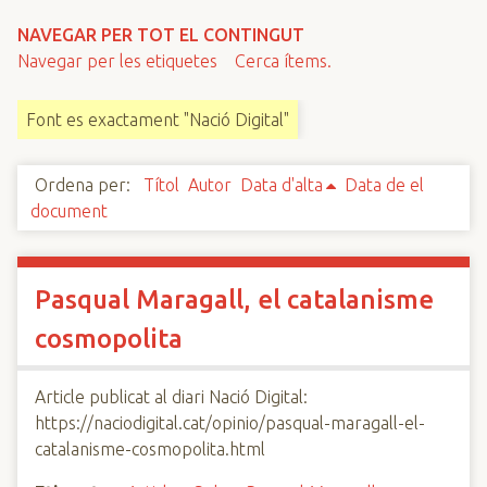
n
NAVEGAR PER TOT EL CONTINGUT
c
Navegar per les etiquetes
Cerca ítems.
i
p
Font es exactament "Nació Digital"
a
l
Ordena per:
Títol
Autor
Data d'alta
Data de el
document
Pasqual Maragall, el catalanisme
cosmopolita
Article publicat al diari Nació Digital:
https://naciodigital.cat/opinio/pasqual-maragall-el-
catalanisme-cosmopolita.html