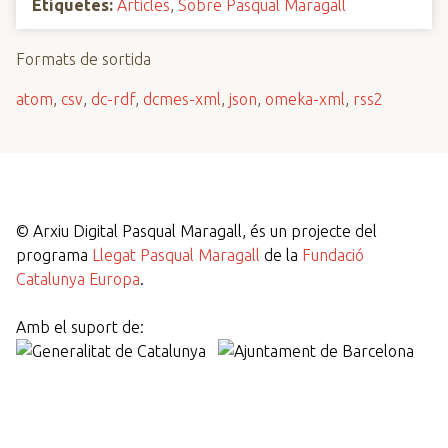
Etiquetes:
Articles
,
Sobre Pasqual Maragall
Formats de sortida
atom
,
csv
,
dc-rdf
,
dcmes-xml
,
json
,
omeka-xml
,
rss2
©
Arxiu Digital Pasqual Maragall, és un projecte del
programa
Llegat Pasqual Maragall
de la
Fundació
Catalunya Europa
.
Amb el suport de: