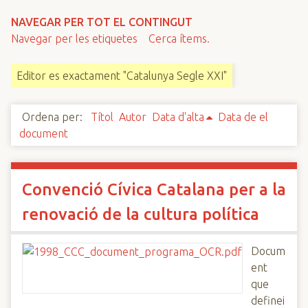
n
NAVEGAR PER TOT EL CONTINGUT
c
Navegar per les etiquetes
Cerca ítems.
i
p
Editor es exactament "Catalunya Segle XXI"
a
l
Ordena per:
Títol
Autor
Data d'alta
Data de el
document
Convenció Cívica Catalana per a la
renovació de la cultura política
Docum
ent
que
definei