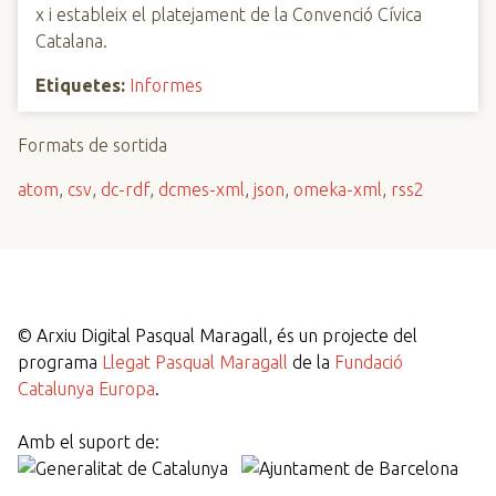
x i estableix el platejament de la Convenció Cívica
Catalana.
Etiquetes:
Informes
Formats de sortida
atom
,
csv
,
dc-rdf
,
dcmes-xml
,
json
,
omeka-xml
,
rss2
©
Arxiu Digital Pasqual Maragall, és un projecte del
programa
Llegat Pasqual Maragall
de la
Fundació
Catalunya Europa
.
Amb el suport de: