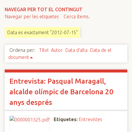
n
NAVEGAR PER TOT EL CONTINGUT
c
Navegar per les etiquetes
Cerca ítems.
i
p
Data es exactament "2012-07-15"
a
l
Ordena per:
Títol
Autor
Data d'alta
Data de el
document
Entrevista: Pasqual Maragall,
alcalde olímpic de Barcelona 20
anys després
Etiquetes:
Entrevistes