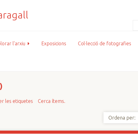
lorar l'arxiu
Exposicions
Col·lecció de fotografies
)
r les etiquetes
Cerca ítems.
Ordena per: