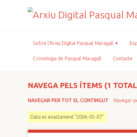
S
a
l
t
a
a
Sobre l'Arxiu Digital Pasqual Maragall
Exp
l
c
Cronologia de Pasqual Maragall
Contacte
o
n
t
i
NAVEGA PELS ÍTEMS (1 TOTAL
n
g
NAVEGAR PER TOT EL CONTINGUT
Navegar pe
u
t
Data es exactament "2006-05-07"
p
r
i