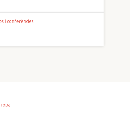
os i conferències
uropa
.