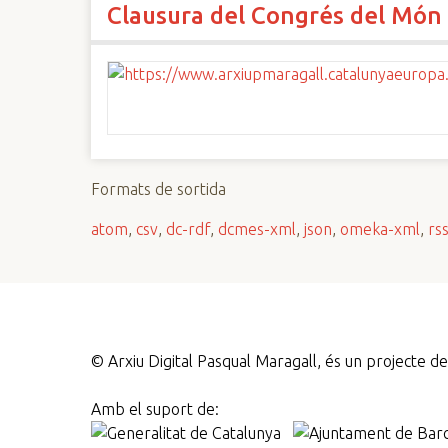
Clausura del Congrés del Món
n
c
i
p
a
l
Formats de sortida
atom
,
csv
,
dc-rdf
,
dcmes-xml
,
json
,
omeka-xml
,
rs
©
Arxiu Digital Pasqual Maragall, és un projecte 
Amb el suport de: