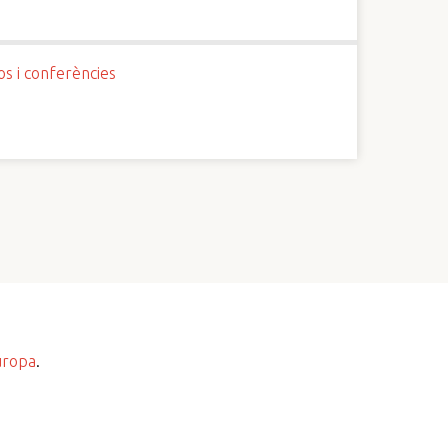
os i conferències
uropa
.