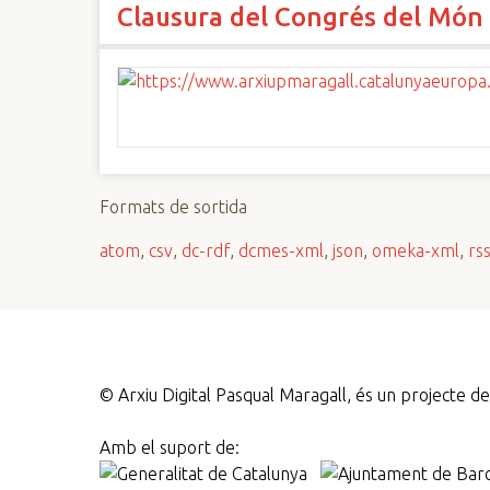
Clausura del Congrés del Món
n
c
i
p
a
l
Formats de sortida
atom
,
csv
,
dc-rdf
,
dcmes-xml
,
json
,
omeka-xml
,
rs
©
Arxiu Digital Pasqual Maragall, és un projecte 
Amb el suport de: