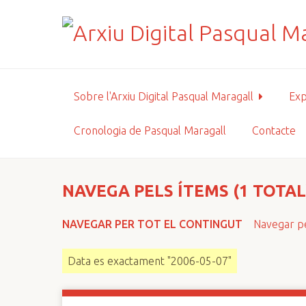
S
a
l
t
a
a
Sobre l'Arxiu Digital Pasqual Maragall
Exp
l
c
Cronologia de Pasqual Maragall
Contacte
o
n
t
i
NAVEGA PELS ÍTEMS (1 TOTAL
n
g
NAVEGAR PER TOT EL CONTINGUT
Navegar pe
u
t
Data es exactament "2006-05-07"
p
r
i