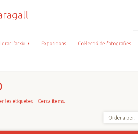
lorar l'arxiu
Exposicions
Col·lecció de fotografies
)
r les etiquetes
Cerca ítems.
Ordena per: