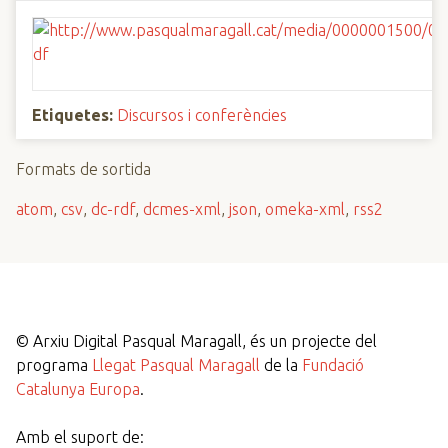
Etiquetes:
Discursos i conferències
Formats de sortida
atom
,
csv
,
dc-rdf
,
dcmes-xml
,
json
,
omeka-xml
,
rss2
©
Arxiu Digital Pasqual Maragall, és un projecte del
programa
Llegat Pasqual Maragall
de la
Fundació
Catalunya Europa
.
Amb el suport de: