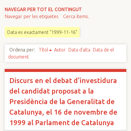
n
NAVEGAR PER TOT EL CONTINGUT
c
Navegar per les etiquetes
Cerca ítems.
i
p
Data es exactament "1999-11-16"
a
l
Ordena per:
Títol
Autor
Data d'alta
Data de el
document
Discurs en el debat d’investidura
del candidat proposat a la
Presidència de la Generalitat de
Catalunya, el 16 de novembre de
1999 al Parlament de Catalunya