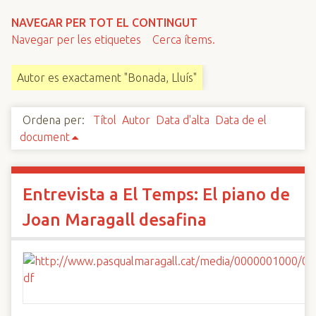
n
NAVEGAR PER TOT EL CONTINGUT
c
Navegar per les etiquetes
Cerca ítems.
i
p
Autor es exactament "Bonada, Lluís"
a
l
Ordena per:
Títol
Autor
Data d'alta
Data de el
document
Entrevista a El Temps: El piano de
Joan Maragall desafina