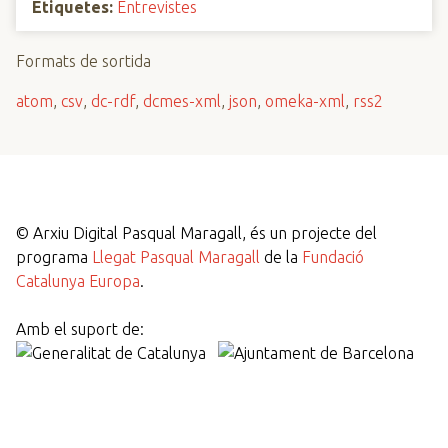
Etiquetes:
Entrevistes
Formats de sortida
atom
,
csv
,
dc-rdf
,
dcmes-xml
,
json
,
omeka-xml
,
rss2
©
Arxiu Digital Pasqual Maragall, és un projecte del
programa
Llegat Pasqual Maragall
de la
Fundació
Catalunya Europa
.
Amb el suport de: