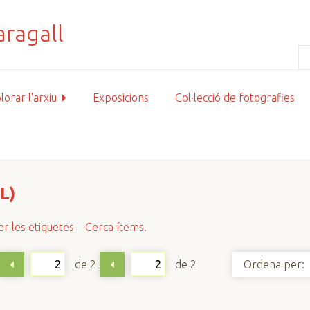
lorar l'arxiu
Exposicions
Col·lecció de fotografies
L)
r les etiquetes
Cerca ítems.
de 2
de 2
Ordena per: