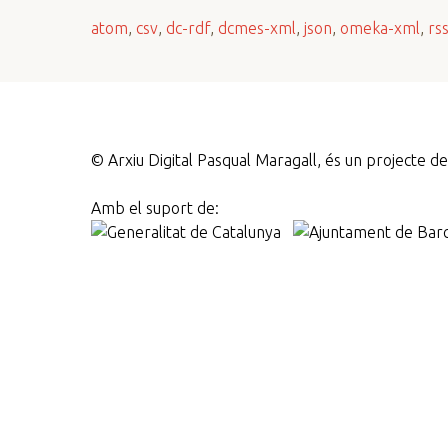
n
atom
,
csv
,
dc-rdf
,
dcmes-xml
,
json
,
omeka-xml
,
rs
c
i
p
a
l
©
Arxiu Digital Pasqual Maragall, és un projecte 
Amb el suport de: