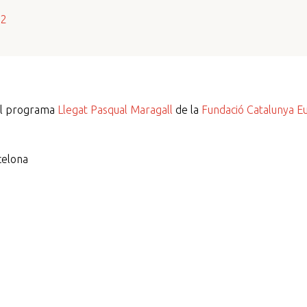
s2
del programa
Llegat Pasqual Maragall
de la
Fundació Catalunya E