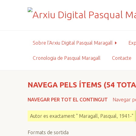
S
a
l
t
a
a
Sobre l'Arxiu Digital Pasqual Maragall
Exp
l
c
Cronologia de Pasqual Maragall
Contacte
o
n
t
i
NAVEGA PELS ÍTEMS (54 TOTA
n
g
NAVEGAR PER TOT EL CONTINGUT
Navegar pe
u
t
Autor es exactament " Maragall, Pasqual, 1941-"
p
r
Formats de sortida
i